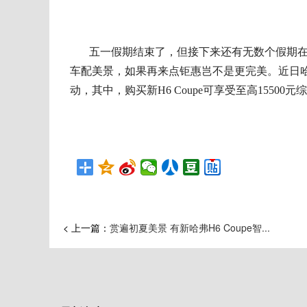
五一假期结束了
，
但接下来还有无数个假期
车配美景，如果再来点钜惠岂不是更完美。近日
动，
其中，购买新
H6 Coupe
可享受至高
15500元
< 上一篇：
赏遍初夏美景 有新哈弗H6 Coupe智...