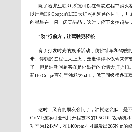
除了哈弗
互联3.0系统可以在驾驶过程中消灭
以用新H6 Coupe的L
ED大灯
照亮道路的同时，开
的星星在一闪一闪亮晶晶，这时，停下来抬起头，可
“动”行前方，让驾驶更轻松
有了打发时光的娱乐活动
，
仿佛堵车和驾驶
步、停顿的过程让人上火，走走停停不仅驾乘体
了，但是油耗问题实在是让出行的心情大打折扣。而
新H6 Coupe百公里油耗为6
.8L
，
优于
同级很多车
这时，又有的朋友会问了，油耗这么低，是不是
CVVL连续可变气门升程技术的1.5GDIT发动机
功率为124
kW
，在1400rpm即可爆发出285
N
·
m
的峰