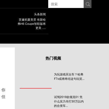
头条新闻
赏遍初夏美景 有新哈
弗H6 Coupe智联版将
更美 .....
头条新闻
4999元包牌、包税、
包险——捷途安
心“贷”回家......
热门视频
头条新闻
赏遍初夏美景 有新哈
为玩游戏买台车？哈弗
弗H6 Coupe智联版将
F7x或将终结这句玩笑...
更美 .....
，你
，但
试驾2019款领克01 凭
什么实力吊打30万以内
的合资车...