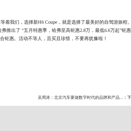
在等着我们
，
选择
新H6 Coupe，就是选择了最美好的自驾游旅程
哈弗推出了
“五月特惠季，哈弗至高钜惠2.8万，最低6.6万起”钜
惠
综合钜惠
。活动不等人，且买且珍惜，不要再犹豫啦！
吴周涛：北京汽车要做数字时代的品牌和产品...
：下