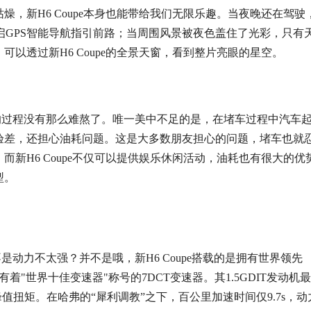
枯燥，新H6 Coupe本身也能带给我们无限乐趣。当夜晚还在驾驶
启GPS智能导航指引前路；当周围风景被夜色盖住了光彩，只有
以透过新H6 Coupe的全景天窗，看到整片亮眼的星空。
的过程没有那么难熬了
。唯一美中不足的是，在堵车过程中汽车
验差，还担心油耗问题。这是大多数朋友担心的问题，堵车也就
新H6 Coupe不仅可以提供娱乐休闲活动，油耗也有很大的优
型。
动力不太强？并不是哦，新H6 Coupe搭载的是拥有世界领先
和有着"世界十佳变速器"称号的
7DCT变速器
。其1.5GDIT发动机
值扭矩。在哈弗的“犀利调教”之下，百公里加速时间仅9.7s，动