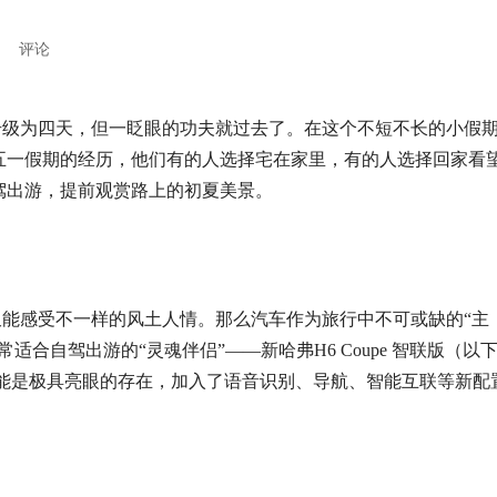
评论
升级为四天
，但一眨眼的功夫就过去了。在
这个不短不长的小假
五一假期的经历，他们有的人选择宅在家里，有的人选择回家看
驾出游，提前观赏路上的初夏美景。
又能感受不一样的风土人情
。那么汽车作为旅行中不可或缺的“主
常适合自驾出游的“灵魂伴侣”——新哈弗
H6
Coupe 智联版（以
网智能化功能是极具亮眼的存在，加入了语音识别、导航、智能互联等新配