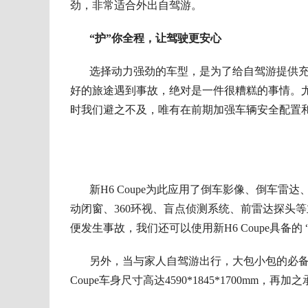
劲，非常适合外出自驾游。
“护”你全程，
让驾驶更安心
选择动力强劲的车型
，
是为了给自驾游提供
好的旅途遇到事故
，绝对
是一件很糟糕的事情
。
时我们避之不及，唯有在前期加强车辆安全配置
新H6 Coupe为此应用了倒车影像、倒车
动闭窗、360环视、盲点侦测系统、前雷达探头
便发生事故，我们还可以使用新H6 Coupe具备
另外，当与家人自驾游出行，大包小包的必
Coupe车身尺寸高达4590*1845*1700