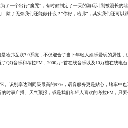
成为了一个出行
“魔咒”，有时候制定了一天的游玩计划被漫长的
，除了无奈我们还能做什么？“你好，哈弗”，其实我们还可以
的是哈弗互联3.0系统，
不仅迎合了当下年轻人娱乐爱玩的属性，
QQ音乐和考拉FM，2000万+首在线音乐以及10万档在线电
醒它。识别率达到同级最高的97%，语音服务更是贴心，堵车中也
听的时事广播、
天气预报，或是我们年轻人喜欢的考拉F
M
，只要