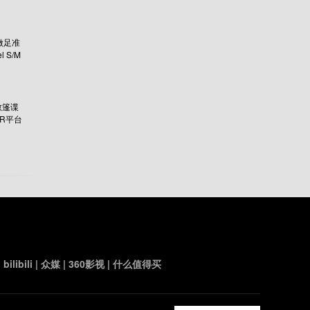
产做足准
 S/M
敞篷谍
AR平台
|
bilibili
|
众媒
|
360影视
|
什么值得买