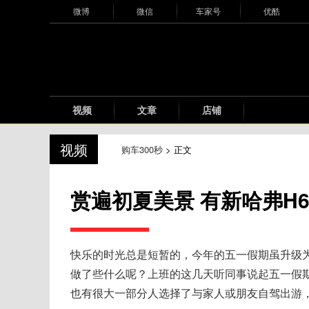
微博
微信
车家号
优酷
视频
文章
店铺
视频
购车300秒
> 正文
赏遍初夏美景 有新哈弗H6
快乐的时光总是短暂的，今年的五一假期虽升级
做了些什么呢？上班的这几天听同事说起五一假
也有很大一部分人选择了与家人或朋友自驾出游