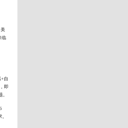
当美
来临
+自
，即
题。
6
求。