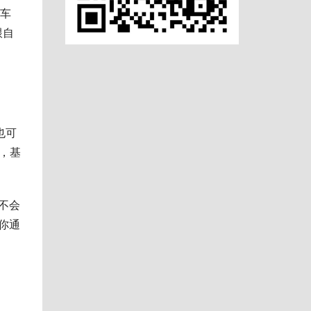
堵车
跟自
也可
台，基
不会
你通