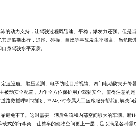
充沛的动力支持
，
让驾驶过程既迅速
、
平稳
，
爆发力还强
。
但是
尤其是假期出行
，
追尾
、
碰撞
、
自燃等事故发生率极高
。当危险
和自身驾驶水平素质。
雷达、定速巡航、胎压监测、电子防眩目后视镜、四门电动防夹升降器
等主被动安全配置，力争全方位保护用户驾驶安全。值得注意的是
的 “道路救援呼叫”功能，7*24小时专属人工坐席服务帮我们解决问
备品避免不了。这时需要一辆后备箱和
内部
空间够大的车辆。新H
mm，再加之承载式的行李架，让整车的储物空间更上一层，足以满足各种需