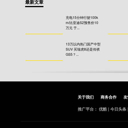
最新文章
充电15分钟行驶100k
m/比亚迪S2预售价10
万元 于...
13万以内热门国产中型
SUV 买瑞虎8还是传祺
GS5？...
关于我们
商务合作
友
推广平台：
优酷
|
今日头条