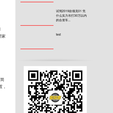
试驾2019款领克01 凭
什么实力吊打30万以内
的合资车...
期
test
望家
下简
置，