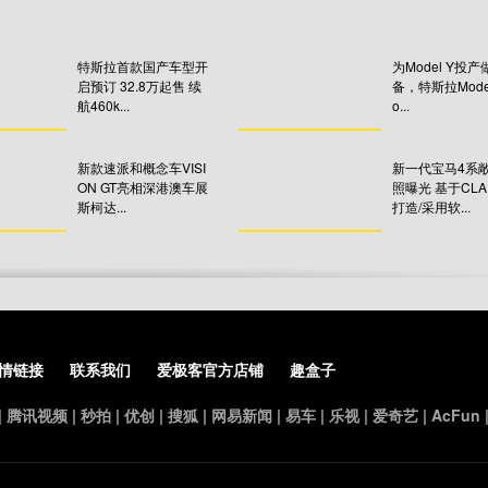
特斯拉首款国产车型开
为Model Y投
启预订 32.8万起售 续
备，特斯拉Model
航460k...
o...
新款速派和概念车VISI
新一代宝马4系
ON GT亮相深港澳车展
照曝光 基于CL
斯柯达...
打造/采用软...
情链接
联系我们
爱极客官方店铺
趣盒子
|
腾讯视频
|
秒拍
|
优创
|
搜狐
|
网易新闻
|
易车
|
乐视
|
爱奇艺
|
AcFun