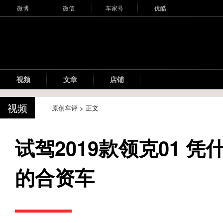
微博
微信
车家号
优酷
视频
文章
店铺
视频
原创车评
> 正文
试驾2019款领克01 
的合资车